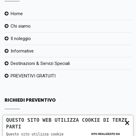
Home
Chi siamo
Il noleggio
Informative
Destinazioni & Servizi Speciali
PREVENTIVI GRATUITI
RICHIEDI PREVENTIVO
QUESTO SITO WEB UTILIZZA COOKIE DI TERZE
×
AutonoleggioAndrea, Via Don Luigi Bassani, 33, 37135
PARTI
Verona, VR
Questo sito utilizza cookie