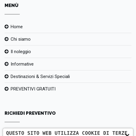
MENÙ
Home
Chi siamo
Il noleggio
Informative
Destinazioni & Servizi Speciali
PREVENTIVI GRATUITI
RICHIEDI PREVENTIVO
QUESTO SITO WEB UTILIZZA COOKIE DI TERZE
×
AutonoleggioAndrea, Via Don Luigi Bassani, 33, 37135